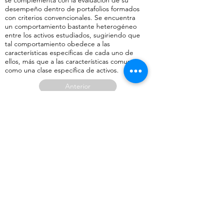
se complementa con la evaluación de su
desempeño dentro de portafolios formados
con criterios convencionales. Se encuentra
un comportamiento bastante heterogéneo
entre los activos estudiados, sugiriendo que
tal comportamiento obedece a las
características específicas de cada uno de
ellos, más que a las características comunes
como una clase específica de activos.
Anterior
Regresar a página con lista de artículos publicados en revistas aca
Siguiente
2020
Autor (es):
Estocástica, finanzas y riesgo